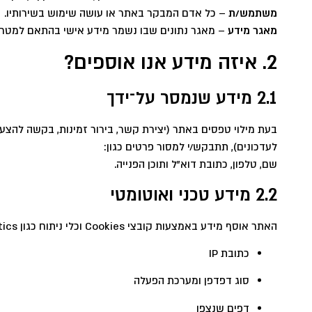
משתמש/ת
– כל אדם המבקר באתר או עושה שימוש בשירותיו.
מאגר מידע
– מאגר נתונים שבו נשמר מידע אישי בהתאם למטרו
2. איזה מידע אנו אוספים?
2.1 מידע שנמסר על־ידך
בעת מילוי טפסים באתר (יצירת קשר, בירור זמינות, בקשה להצ
לעדכונים), תתבקש/י למסור פרטים כגון:
שם, טלפון, כתובת דוא"ל ותוכן הפנייה.
2.2 מידע טכני ואוטומטי
האתר אוסף מידע באמצעות קובצי Cookies וכלי ניתוח כגון Google Analytics, כולל:
כתובת IP
סוג דפדפן ומערכת הפעלה
דפים שנצפו