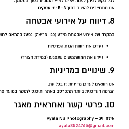
לכל בקשה ניתן לפנות אלינו למייל המופיע בסוף המסמך.
אנו מתחייבים להשיב בתוך
3–5 ימי עסקים
.
8. דיווח על אירועי אבטחה
במקרה של אירוע אבטחת מידע (כגון פריצה), נפעל בהתאם לחוק
נעדכן את רשות הגנת הפרטיות
ניידע את המשתמשים שנפגעו (במידת הצורך)
9. שינויים במדיניות
אנו רשאים לעדכן מדיניות זו בכל עת.
הגרסה העדכנית ביותר תתפרסם באתר ותיכנס לתוקף במועד פר
10. פרטי קשר ואחראית מאגר
אילה וויג – Ayala NB Photography
ayala8524765@gmail.com